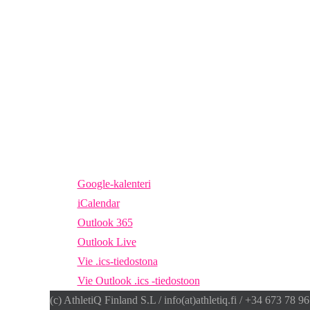
Google-kalenteri
iCalendar
Outlook 365
Outlook Live
Vie .ics-tiedostona
Vie Outlook .ics -tiedostoon
(c) AthletiQ Finland S.L / info(at)athletiq.fi / +34 673 78 9