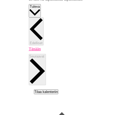
Valitse
Tuleva
päivä.
Tapahtumat
Edelliset
Tänään
Tapahtumat
Seuraavat
Tilaa kalenteriin