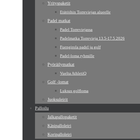
Yrityspaketit
Etätöihin Torreviejan alueelle
Padel matkat
Padel Torreviejassa
Padelmatka Torrevieja 13.5-17.5.2026
Fuengirola padel ja golf
Padel-loma ryhmille
Pyöräilymatkat
Vuelta AthletiQ
Golf -lomat
Luksus golfloma
Juoksuleirit
Palloilu
Jalkapallopaketit
Käsipalloleiri
Koripalloleiri