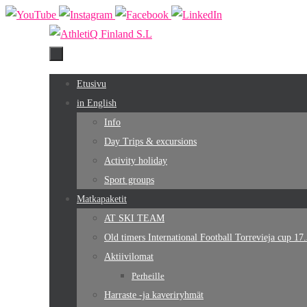
Skip
to
content
Skip
Etusivu
to
in English
content
Info
Day Trips & excursions
Activity holiday
Sport groups
Matkapaketit
AT SKI TEAM
Old timers International Football Torrevieja cup 17
Aktiivilomat
Perheille
Harraste -ja kaveriryhmät