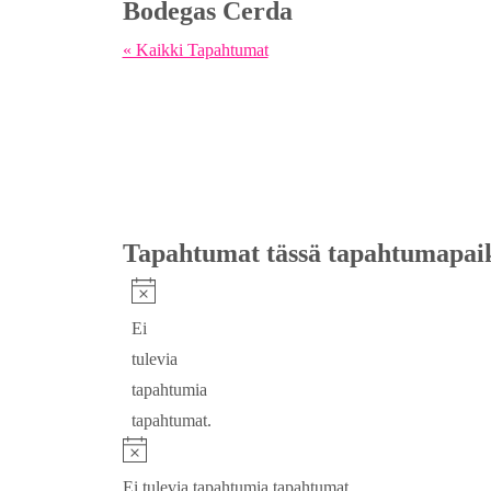
Bodegas Cerda
« Kaikki Tapahtumat
Tapahtumat tässä tapahtumapai
Notice
Ei
tulevia
tapahtumia
tapahtumat.
Notice
Ei tulevia tapahtumia tapahtumat.