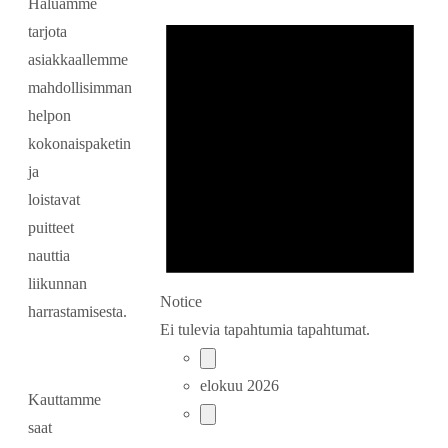
Haluamme
tarjota
asiakkaallemme
mahdollisimman
helpon
kokonaispaketin
ja
loistavat
puitteet
nauttia
liikunnan
Notice
harrastamisesta.
Ei tulevia tapahtumia tapahtumat.
elokuu 2026
Kauttamme
saat