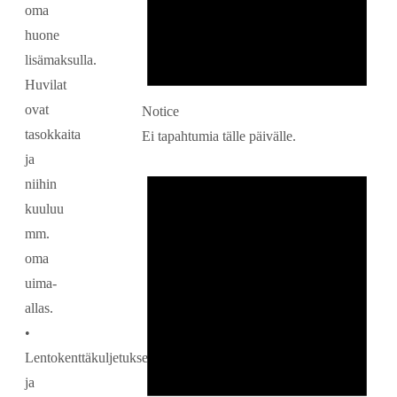
oma
huone
lisämaksulla.
Huvilat
ovat
Notice
tasokkaita
Ei tapahtumia tälle päivälle.
ja
niihin
kuuluu
mm.
oma
uima-
allas.
•
Lentokenttäkuljetukset
ja