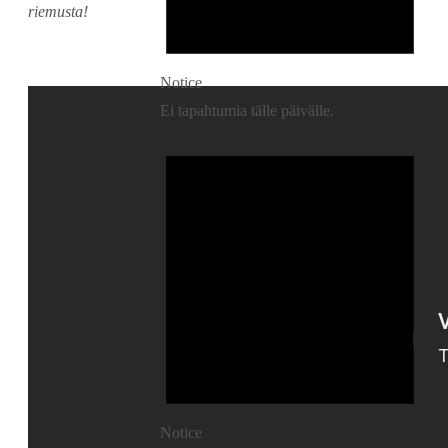
riemusta!
Notice
Ei tapahtumia tälle päivälle.
Notice