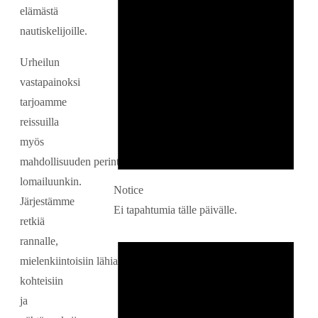
elämästä
nautiskelijoille.
Urheilun
vastapainoksi
tarjoamme
reissuilla
myös
mahdollisuuden perinteiseen
lomailuunkin.
Notice
Järjestämme
Ei tapahtumia tälle päivälle.
retkiä
rannalle,
mielenkiintoisiin lähialueiden
kohteisiin
ja