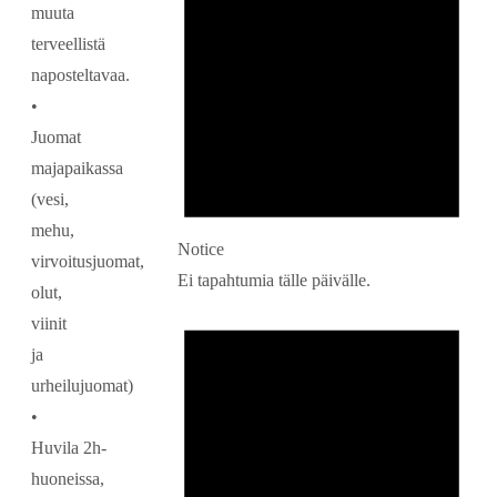
muuta
terveellistä
naposteltavaa.
•
Juomat
majapaikassa
(vesi,
mehu,
Notice
virvoitusjuomat,
Ei tapahtumia tälle päivälle.
olut,
viinit
ja
urheilujuomat)
•
Huvila 2h-
huoneissa,