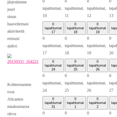
0
0
0
0
järjestämme
tapahtumat,
tapahtumat,
tapahtumat,
tapa
juuri
10
11
12
13
sinun
haaveilemasi
0
0
0
tapahtumat
tapahtumat
tapahtumat
tap
aktiviteetit
17
18
19
0
0
0
0
reissusi
tapahtumat,
tapahtumat,
tapahtumat,
tapa
ajaksi.
17
18
19
20
0
0
0
tapahtumat
tapahtumat
tapahtumat
tap
24
25
26
0
0
0
0
tapahtumat,
tapahtumat,
tapahtumat,
tapa
Kohteenamme
24
25
26
27
ovat
0
0
0
Alicanten
tapahtumat
tapahtumat
tapahtumat
tap
maakunnassa
31
1
2
0
0
0
0
oleva