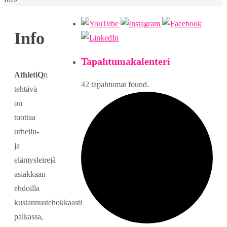
Info
Tapahtumakalenteri
AthletiQ
n
42 tapahtumat found.
tehtävä
on
tuottaa
urheilu-
ja
elämysleirejä
asiakkaan
ehdoilla
kustannustehokkaasti
paikassa,