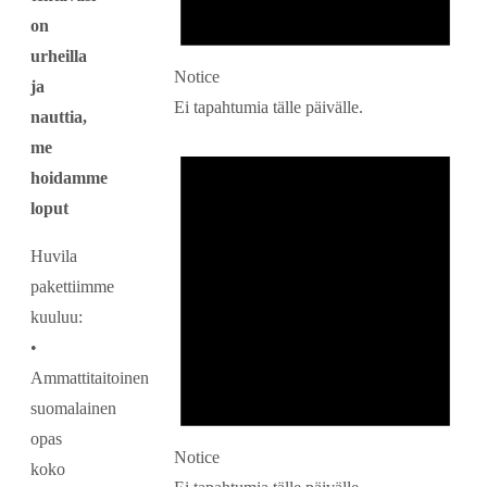
on
urheilla
Notice
ja
Ei tapahtumia tälle päivälle.
nauttia,
me
hoidamme
loput
Huvila
pakettiimme
kuuluu:
•
Ammattitaitoinen
suomalainen
opas
Notice
koko