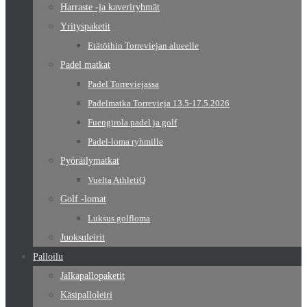
Harraste -ja kaveriryhmät
Yrityspaketit
Etätöihin Torreviejan alueelle
Padel matkat
Padel Torreviejassa
Padelmatka Torrevieja 13.5-17.5.2026
Fuengirola padel ja golf
Padel-loma ryhmille
Pyöräilymatkat
Vuelta AthletiQ
Golf -lomat
Luksus golfloma
Juoksuleirit
Palloilu
Jalkapallopaketit
Käsipalloleiri