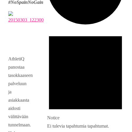
#NoSpainNoGain
Tapahtumat
AthletiQ
panostaa
tasokkaaseen
palveluun
ja
asiakkaasta
aidosti
välittävään
Notice
tunnelmaan.
Ei tulevia tapahtumia tapahtumat.