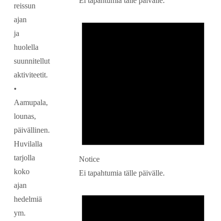
Ei tapahtumia tälle päivälle.
reissun
ajan
ja
huolella
suunnitellut
aktiviteetit.
•
Aamupala,
lounas,
päivällinen.
Huvilalla
tarjolla
Notice
koko
Ei tapahtumia tälle päivälle.
ajan
hedelmiä
ym.