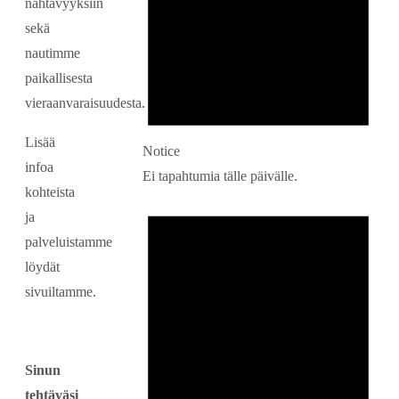
nähtävyyksiin
sekä
nautimme
paikallisesta
vieraanvaraisuudesta.
Lisää
Notice
infoa
Ei tapahtumia tälle päivälle.
kohteista
ja
palveluistamme
löydät
sivuiltamme.
Sinun
tehtäväsi