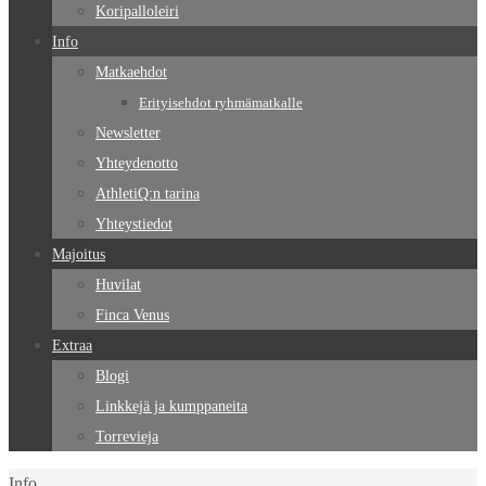
Koripalloleiri
Info
Matkaehdot
Erityisehdot ryhmämatkalle
Newsletter
Yhteydenotto
AthletiQ:n tarina
Yhteystiedot
Majoitus
Huvilat
Finca Venus
Extraa
Blogi
Linkkejä ja kumppaneita
Torrevieja
Home
Info