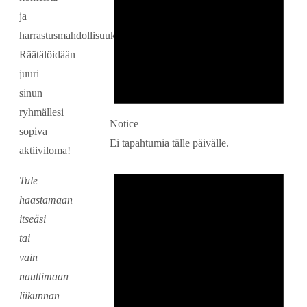
ja
harrastusmahdollisuuksista.
Räätälöidään
juuri
sinun
ryhmällesi
Notice
sopiva
Ei tapahtumia tälle päivälle.
aktiiviloma!
Tule
haastamaan
itseäsi
tai
vain
nauttimaan
liikunnan