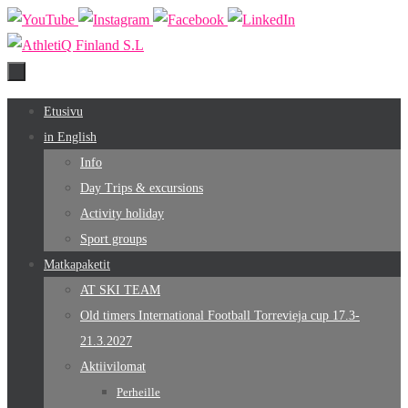
Skip
to
content
Skip
Etusivu
to
in English
content
Info
Day Trips & excursions
Activity holiday
Sport groups
Matkapaketit
AT SKI TEAM
Old timers International Football Torrevieja cup 17.3-
21.3.2027
Aktiivilomat
Perheille