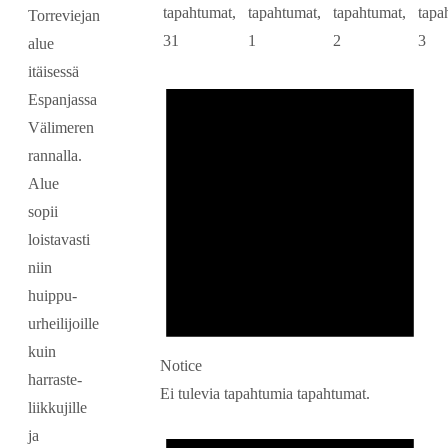
tapahtumat,
tapahtumat,
tapahtumat,
tapa
Torreviejan
31
1
2
3
alue
itäisessä
Espanjassa
Välimeren
rannalla.
Alue
sopii
loistavasti
niin
huippu-
urheilijoille
kuin
Notice
harraste-
Ei tulevia tapahtumia tapahtumat.
liikkujille
ja