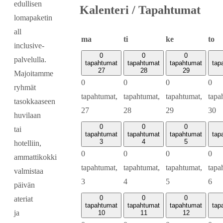
edullisen
Kalenteri / Tapahtumat
lomapaketin
all
maanantai
tiistai
keskiviikko
to
ma
ti
ke
to
inclusive-
0
0
0
palvelulla.
tapahtumat
tapahtumat
tapahtumat
tap
27
28
29
Majoitamme
0
0
0
0
ryhmät
tapahtumat,
tapahtumat,
tapahtumat,
tapa
tasokkaaseen
27
28
29
30
huvilaan
0
0
0
tai
tapahtumat
tapahtumat
tapahtumat
tap
3
4
5
hotelliin,
0
0
0
0
ammattikokki
tapahtumat,
tapahtumat,
tapahtumat,
tapa
valmistaa
3
4
5
6
päivän
0
0
0
ateriat
tapahtumat
tapahtumat
tapahtumat
tap
ja
10
11
12