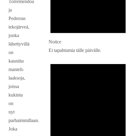
Torremendoa
ja
Pedreran
tekojärveä,
jonka
Notice
lähettyvillä
Ei tapahtumia tälle päivälle.
on
kauniita
manteli-
laaksoja,
joissa
kukinta
on
nyt
parhaimmillaan.
Joka