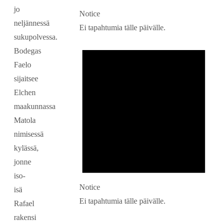
jo
Notice
neljännessä
Ei tapahtumia tälle päivälle.
sukupolvessa.
Bodegas
Faelo
sijaitsee
Elchen
maakunnassa
Matola
nimisessä
kylässä,
jonne
iso-
Notice
isä
Ei tapahtumia tälle päivälle.
Rafael
rakensi