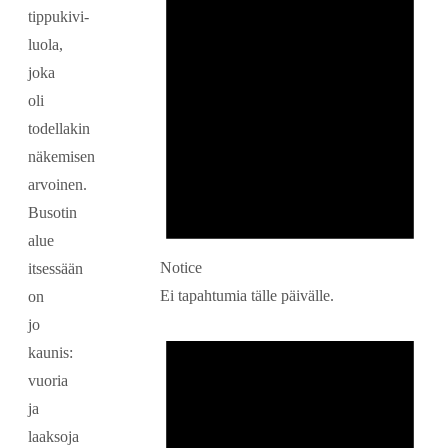
tippukivi-
luola,
joka
oli
todellakin
näkemisen
arvoinen.
Busotin
alue
Notice
itsessään
Ei tapahtumia tälle päivälle.
on
jo
kaunis:
vuoria
ja
laaksoja