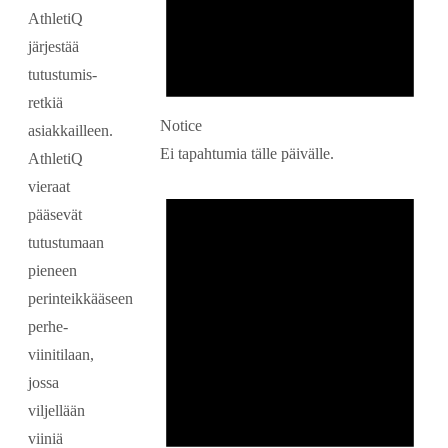
AthletiQ
järjestää
tutustumis-
retkiä
Notice
asiakkailleen.
Ei tapahtumia tälle päivälle.
AthletiQ
vieraat
pääsevät
tutustumaan
pieneen
perinteikkääseen
perhe-
viinitilaan,
jossa
viljellään
viiniä