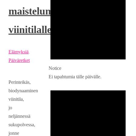
maistelumatka
viinitilalle
Elämyksiä
,
Päiväretket
Notice
Ei tapahtumia tälle päivälle.
Perinteikäs,
biodynaaminen
viinitila,
jo
neljännessä
sukupolvessa,
jonne