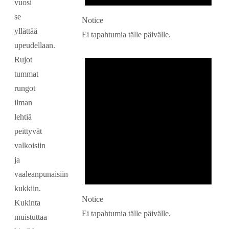
vuosi
se
Notice
yllättää
Ei tapahtumia tälle päivälle.
upeudellaan.
Rujot
tummat
rungot
ilman
lehtiä
peittyvät
valkoisiin
ja
vaaleanpunaisiin
kukkiin.
Notice
Kukinta
Ei tapahtumia tälle päivälle.
muistuttaa