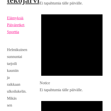
tekojärvi
Ei tapahtumia tälle päivälle.
Elämyksiä
,
Päiväretket
,
Sporttia
Helmikuinen
sunnuntai
tarjoili
kauniin
ja
Notice
raikkaan
Ei tapahtumia tälle päivälle.
ulkoilukelin.
Mikäs
sen