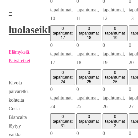
0
0
0
0
-
tapahtumat,
tapahtumat,
tapahtumat,
tapa
10
11
12
13
luolaseikkailu
0
0
0
tapahtumat
tapahtumat
tapahtumat
tap
17
18
19
0
0
0
0
Elämyksiä
,
tapahtumat,
tapahtumat,
tapahtumat,
tapa
Päiväretket
17
18
19
20
0
0
0
tapahtumat
tapahtumat
tapahtumat
tap
24
25
26
Kivoja
0
0
0
0
päiväretki-
tapahtumat,
tapahtumat,
tapahtumat,
tapa
kohteita
24
25
26
27
Costa
0
0
0
Blancalta
tapahtumat
tapahtumat
tapahtumat
tap
löytyy
31
1
2
0
0
0
0
vaikka