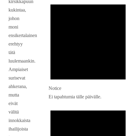
kirsikkapuun
kukintaa,
johon
moni
ensikertalainen
erehtyy
tätä
luulemaankin.
Ampiaiset
surisevat
ahkerana,
Notice
mutta
Ei tapahtumia tälle päivälle.
eivät
välitä
innokkaista
ihailijoista