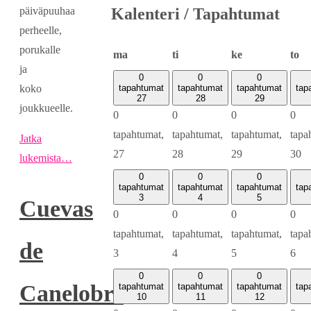
päiväpuuhaa
Kalenteri / Tapahtumat
perheelle,
porukalle
maanantai
tiistai
keskiviikko
to
ma
ti
ke
to
ja
0
0
0
koko
tapahtumat
tapahtumat
tapahtumat
tap
27
28
29
joukkueelle.
0
0
0
0
tapahtumat,
tapahtumat,
tapahtumat,
tapa
Jatka
27
28
29
30
lukemista…
0
0
0
tapahtumat
tapahtumat
tapahtumat
tap
3
4
5
Cuevas
0
0
0
0
tapahtumat,
tapahtumat,
tapahtumat,
tapa
de
3
4
5
6
0
0
0
Canelobre
tapahtumat
tapahtumat
tapahtumat
tap
10
11
12