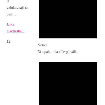
ja
valokuvaajista.
San…
Jatka
lukemista…
1
2
Notice
Ei tapahtumia tälle päivälle.