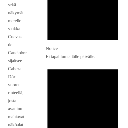
sekä
näkymät
merelle
saakka.
Cuevas
de
Notice
Canelobre
Ei tapahtumia tälle päivälle.
sijaitsee
Cabeza
Dòr
vuoren
rinteellä,
josta
avautuu
mahtavat
näköalat