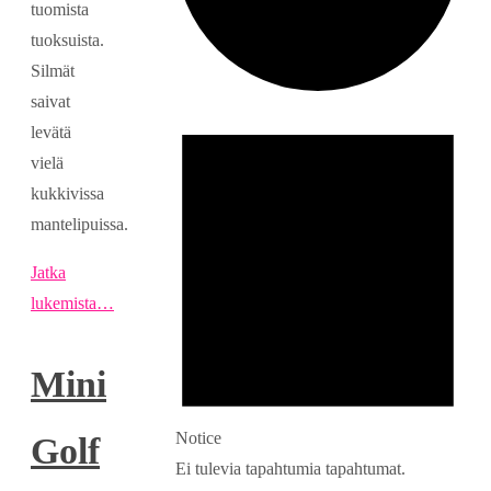
tuomista
tuoksuista.
Silmät
saivat
Tapahtumat
levätä
vielä
kukkivissa
mantelipuissa.
Jatka
lukemista…
Mini
Notice
Golf
Ei tulevia tapahtumia tapahtumat.