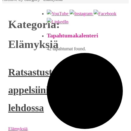
Kategoria:
Tapahtumakalenteri
Elämyksiä
42 tapahtumat found.
Ratsastusta
appelsiini-
lehdossa
Elämyksiä
,