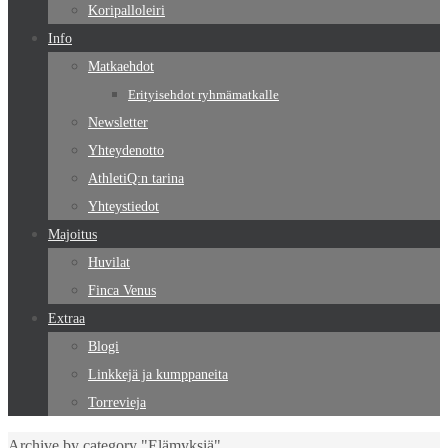
Koripalloleiri
Info
Matkaehdot
Erityisehdot ryhmämatkalle
Newsletter
Yhteydenotto
AthletiQ:n tarina
Yhteystiedot
Majoitus
Huvilat
Finca Venus
Extraa
Blogi
Linkkejä ja kumppaneita
Torrevieja
Home
Archive by category "Elämyksiä"