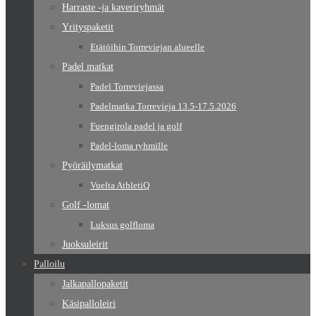
Harraste -ja kaveriryhmät
Yrityspaketit
Etätöihin Torreviejan alueelle
Padel matkat
Padel Torreviejassa
Padelmatka Torrevieja 13.5-17.5.2026
Fuengirola padel ja golf
Padel-loma ryhmille
Pyöräilymatkat
Vuelta AthletiQ
Golf -lomat
Luksus golfloma
Juoksuleirit
Palloilu
Jalkapallopaketit
Käsipalloleiri