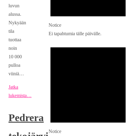
luvun
alussa.
Nykyään
Notice
tila
Ei tapahtumia tälle päivälle.
tuottaa
noin
10 000
pulloa
viiniä…
Jatka
lukemista…
Pedrera
Notice