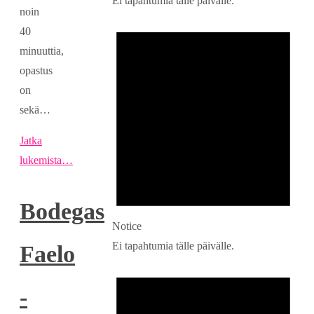
Ei tapahtumia tälle päivälle.
noin
40
minuuttia,
opastus
on
sekä…
Jatka
lukemista…
Bodegas
Notice
Ei tapahtumia tälle päivälle.
Faelo
-