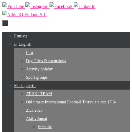
Skip
to
content
Skip
Etusivu
to
in English
content
Info
Day Trips & excursions
Activity holiday
Sport groups
Matkapaketit
AT SKI TEAM
Old timers International Football Torrevieja cup 17.3-
21.3.2027
Aktiivilomat
Perheille