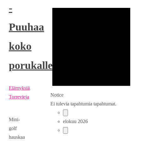
-
Puuhaa
koko
porukalle
Elämyksiä
,
Notice
Torrevieja
Ei tulevia tapahtumia tapahtumat.
Mini-
elokuu 2026
golf
hauskaa