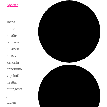
Sporttia
Ihana
tunne
käpötellä
rauhassa
hevosen
kanssa
keskellä
appelsiini-
viljelmiä,
nauttia
auringosta
ja
tuulen