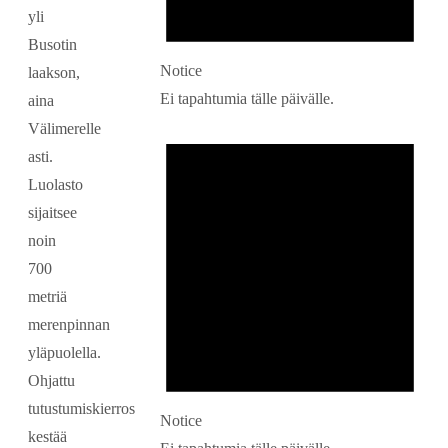
yli
Busotin
Notice
laakson,
Ei tapahtumia tälle päivälle.
aina
Välimerelle
asti.
Luolasto
sijaitsee
noin
700
metriä
merenpinnan
yläpuolella.
Ohjattu
tutustumiskierros
Notice
kestää