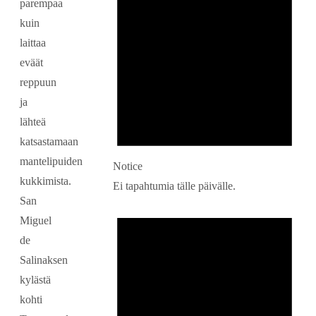
parempaa
kuin
laittaa
eväät
reppuun
ja
lähteä
katsastamaan
mantelipuiden
Notice
kukkimista.
Ei tapahtumia tälle päivälle.
San
Miguel
de
Salinaksen
kylästä
kohti