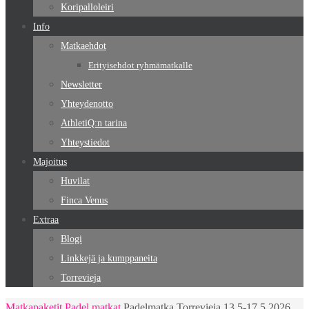
Koripalloleiri
Info
Matkaehdot
Erityisehdot ryhmämatkalle
Newsletter
Yhteydenotto
AthletiQ:n tarina
Yhteystiedot
Majoitus
Huvilat
Finca Venus
Extraa
Blogi
Linkkejä ja kumppaneita
Torrevieja
Home
Matkapaketit
Padel matkat
Padelmatka Torrevieja 13.5-17.5.2026