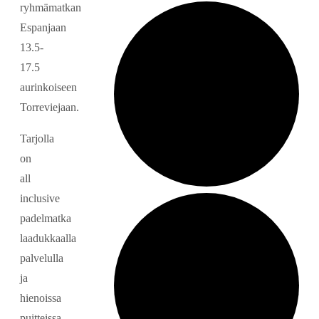
ryhmämatkan
Espanjaan
13.5-
17.5
aurinkoiseen
Torreviejaan.
Tarjolla
on
all
inclusive
padelmatka
laadukkaalla
palvelulla
ja
hienoissa
puitteissa.