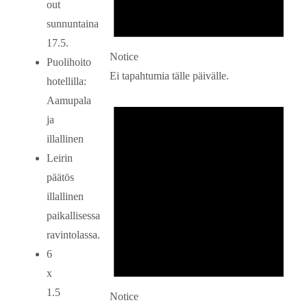
out
sunnuntaina
17.5.
Notice
Puolihoito
Ei tapahtumia tälle päivälle.
hotellilla:
Aamupala
ja
illallinen
Leirin
päätös
illallinen
paikallisessa
ravintolassa.
6
x
1.5
Notice