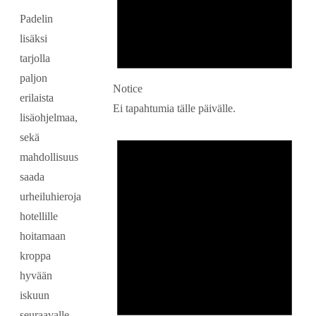
Padelin
lisäksi
tarjolla
paljon
Notice
erilaista
Ei tapahtumia tälle päivälle.
lisäohjelmaa,
sekä
mahdollisuus
saada
urheiluhieroja
hotellille
hoitamaan
kroppa
hyvään
iskuun
seuraavalle