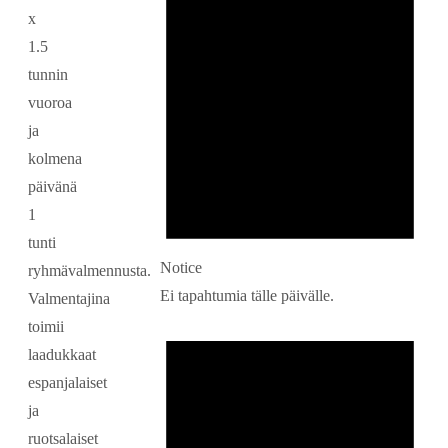
x
1.5
tunnin
vuoroa
ja
kolmena
päivänä
1
tunti
Notice
ryhmävalmennusta.
Ei tapahtumia tälle päivälle.
Valmentajina
toimii
laadukkaat
espanjalaiset
ja
ruotsalaiset