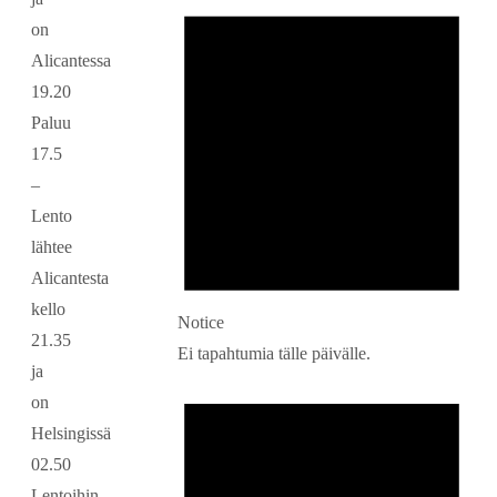
on
Alicantessa
19.20
Paluu
17.5
–
Lento
lähtee
Alicantesta
kello
Notice
21.35
Ei tapahtumia tälle päivälle.
ja
on
Helsingissä
02.50
Lentoihin