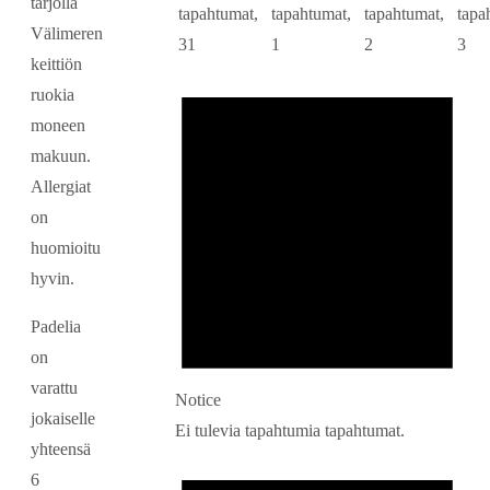
tarjolla
tapahtumat,
tapahtumat,
tapahtumat,
tapa
Välimeren
31
1
2
3
keittiön
ruokia
moneen
makuun.
Allergiat
on
huomioitu
hyvin.
Padelia
on
varattu
Notice
jokaiselle
Ei tulevia tapahtumia tapahtumat.
yhteensä
6