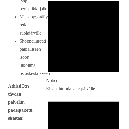
(sopii
perusliikkujalle)
Maastopyöräily-
retki
suolajärvillä.
Shoppailuretki
paikalliseen
isoon
ulkoilma
ostoskeskukseen
Notice
AthletiQ:n
Ei tapahtumia tälle päivälle.
täyden
palvelun
padelpaketti
sisältää: