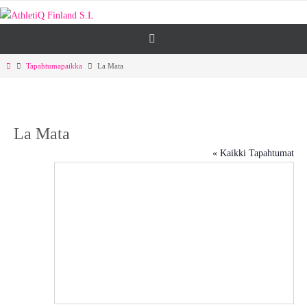
Skip
to
content
Home
Tapahtumapaikka
La Mata
La Mata
« Kaikki Tapahtumat