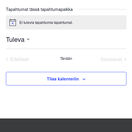
Tapahtumat tässä tapahtumapaikka
Ei tulevia tapahtumia tapahtumat.
Notice
Tuleva
Valitse
päivä.
Edelliset
Tänään
Seuraavat
Tapahtumat
Tapahtum
Tilaa kalenteriin