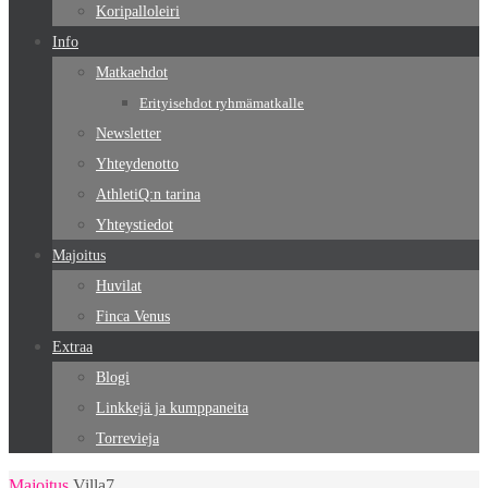
Koripalloleiri
Info
Matkaehdot
Erityisehdot ryhmämatkalle
Newsletter
Yhteydenotto
AthletiQ:n tarina
Yhteystiedot
Majoitus
Huvilat
Finca Venus
Extraa
Blogi
Linkkejä ja kumppaneita
Torrevieja
Home
Majoitus
Villa7