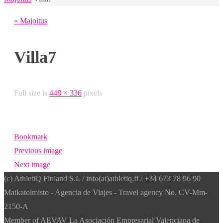
« Majoitus
Villa7
Full size is
448 × 336
pixels
Bookmark
.
Previous image
Next image
(c) AthletiQ Finland S.L / info(at)athletiq.fi / +34 673 78 96 90
Matkatoimisto - Agencia de Viajes - Travel agency No. CV-Mm-
2150-A
Member of AEVAV La Asociación Empresarial Valenciana de