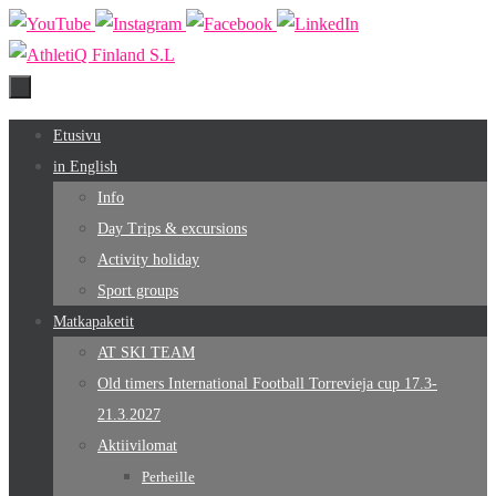
Skip
to
content
Skip
Etusivu
to
in English
content
Info
Day Trips & excursions
Activity holiday
Sport groups
Matkapaketit
AT SKI TEAM
Old timers International Football Torrevieja cup 17.3-
21.3.2027
Aktiivilomat
Perheille