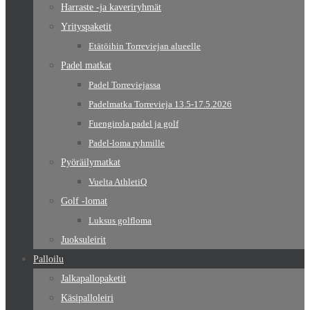
Harraste -ja kaveriryhmät
Yrityspaketit
Etätöihin Torreviejan alueelle
Padel matkat
Padel Torreviejassa
Padelmatka Torrevieja 13.5-17.5.2026
Fuengirola padel ja golf
Padel-loma ryhmille
Pyöräilymatkat
Vuelta AthletiQ
Golf -lomat
Luksus golfloma
Juoksuleirit
Palloilu
Jalkapallopaketit
Käsipalloleiri