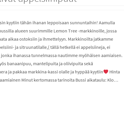
in kyytiin tähän ihanan leppoisaan sunnuntaihin! Aamulla
silla alueen suurimmille Lemon Tree -markkinoille, jossa
paata aikaa ostoksiin ja ihmettelyyn. Markkinoilta jatkamme
lsiini- ja sitruunatilalle,( tällä hetkellä ei appelsiineja, ei
) jonka ihanassa tunnelmassa nautimme myöhäisen aamiaisen.
yös banaanipuu, mantelipuita ja oliivipuita sekä
ra ja pakkaa markkina-kassi olalle ja hyppää kyytiin
Hinta
aamiainen Minut kertomassa tarinoita Bussi aikataulu: Klo…