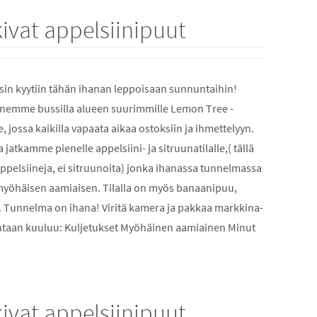
ivat appelsiinipuut
in kyytiin tähän ihanan leppoisaan sunnuntaihin!
nemme bussilla alueen suurimmille Lemon Tree -
, jossa kaikilla vapaata aikaa ostoksiin ja ihmettelyyn.
 jatkamme pienelle appelsiini- ja sitruunatilalle,( tällä
appelsiineja, ei sitruunoita) jonka ihanassa tunnelmassa
yöhäisen aamiaisen. Tilalla on myös banaanipuu,
a. Tunnelma on ihana! Viritä kamera ja pakkaa markkina-
ntaan kuuluu: Kuljetukset Myöhäinen aamiainen Minut
ivat appelsiinipuut