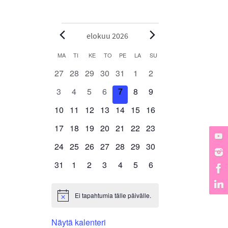
Tapahtumat
elokuu 2026
MA
MAANANTAI
TI
TIISTAI
KE
KESKIVIIKKO
TO
TORSTAI
PE
PERJANTAI
LA
LAUANTAI
SU
SUNNUNTAI
Kalenteri
/
0
0
0
0
0
0
0
27
28
29
30
31
1
2
tapahtumat
tapahtumat
tapahtumat
tapahtumat
tapahtumat
tapahtumat
tapahtumat
Tapahtumat
0
0
0
0
0
0
0
3
4
5
6
7
8
9
tapahtumat
tapahtumat
tapahtumat
tapahtumat
tapahtumat
tapahtumat
tapahtumat
0
0
0
0
0
0
0
10
11
12
13
14
15
16
tapahtumat
tapahtumat
tapahtumat
tapahtumat
tapahtumat
tapahtumat
tapahtumat
0
0
0
0
0
0
0
17
18
19
20
21
22
23
tapahtumat
tapahtumat
tapahtumat
tapahtumat
tapahtumat
tapahtumat
tapahtumat
0
0
0
0
0
0
0
24
25
26
27
28
29
30
tapahtumat
tapahtumat
tapahtumat
tapahtumat
tapahtumat
tapahtumat
tapahtumat
0
0
0
0
0
0
0
31
1
2
3
4
5
6
tapahtumat
tapahtumat
tapahtumat
tapahtumat
tapahtumat
tapahtumat
tapahtumat
Ei tapahtumia tälle päivälle.
Notice
Näytä kalenteri