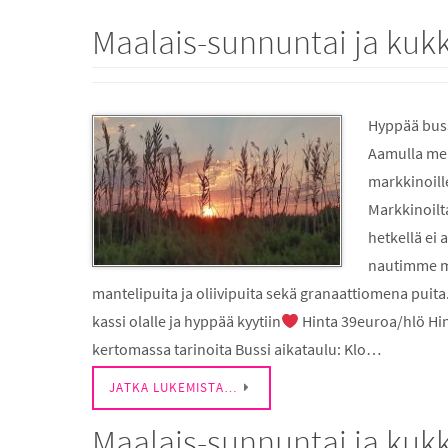
Maalais-sunnuntai ja kukk
Hyppää buss
Aamulla me
markkinoille
Markkinoilta
hetkellä ei 
nautimme m
mantelipuita ja oliivipuita sekä granaattiomena puit
kassi olalle ja hyppää kyytiin
Hinta 39euroa/hlö Hi
kertomassa tarinoita Bussi aikataulu: Klo…
JATKA LUKEMISTA…
Maalais-sunnuntai ja kukk