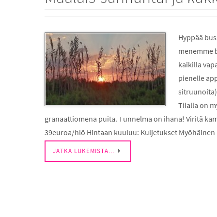
Hyppää buss
menemme bus
kaikilla va
pienelle appe
sitruunoita
Tilalla on m
granaattiomena puita. Tunnelma on ihana! Viritä kame
39euroa/hlö Hintaan kuuluu: Kuljetukset Myöhäinen 
JATKA LUKEMISTA…