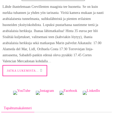
Lähde ihastelemaan Crevillenten maagista tee huonetta. Se on kuin
nurkka tuhannen ja yhden yön tarinasta. Viritä kamera mukaan ja nauti
arabialaisesta tunnelmasta, suihkulähteistä ja pienten erilaisten
huoneiden yksityiskohdista. Lopuksi puutarhassa nautimme teetä ja
arabialaisia herkkuja. Ihanaa lähimatkailua! Hinta 35 euroa per hlö
Sisältää kuljetukset, valitsemasi teen (kahviakin löytyy), ihania
arabialaisia herkkuja sekä matkaopas Marin palvelut Aikataulu: 17.00
Alameda del Mar, Lidl, Orihuela Costa 17:30 Torreviejan linja-
autoasema, Sabadell-pankin edessä oleva pysäkki 17.45 Cortes
Valencian Mercadonan kohdalla…
JATKA LUKEMISTA…
Tapahtumakalenteri