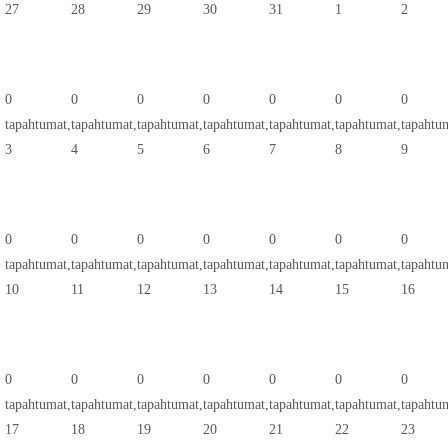
27
28
29
30
31
1
2
0
0
0
0
0
0
0
tapahtumat,
tapahtumat,
tapahtumat,
tapahtumat,
tapahtumat,
tapahtumat,
tapahtu
3
4
5
6
7
8
9
0
0
0
0
0
0
0
tapahtumat,
tapahtumat,
tapahtumat,
tapahtumat,
tapahtumat,
tapahtumat,
tapahtu
10
11
12
13
14
15
16
0
0
0
0
0
0
0
tapahtumat,
tapahtumat,
tapahtumat,
tapahtumat,
tapahtumat,
tapahtumat,
tapahtu
17
18
19
20
21
22
23