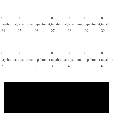
0
0
0
0
0
0
0
tapahtumat,
tapahtumat,
tapahtumat,
tapahtumat,
tapahtumat,
tapahtumat,
tapahtu
24
25
26
27
28
29
30
0
0
0
0
0
0
0
tapahtumat,
tapahtumat,
tapahtumat,
tapahtumat,
tapahtumat,
tapahtumat,
tapahtu
31
1
2
3
4
5
6