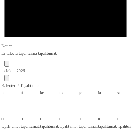
Notice
Ei tulevia tapahtumia tapahtumat.
elokuu 2026
Kalenteri / Tapahtumat
maanantai
tiistai
keskiviikko
torstai
perjantai
lauantai
sunnun
ma
ti
ke
to
pe
la
su
0
0
0
0
0
0
0
tapahtumat,
tapahtumat,
tapahtumat,
tapahtumat,
tapahtumat,
tapahtumat,
tapahtu