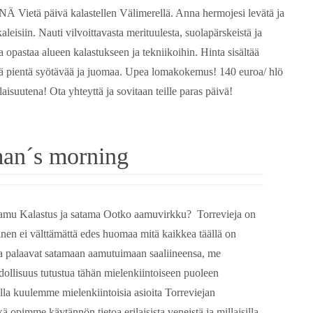
 Vietä päivä kalastellen Välimerellä. Anna hermojesi levätä ja
aleisiin. Nauti vilvoittavasta merituulesta, suolapärskeistä ja
 opastaa alueen kalastukseen ja tekniikoihin. Hinta sisältää
sekä pientä syötävää ja juomaa. Upea lomakokemus! 140 euroa/ hlö
aisuutena! Ota yhteyttä ja sovitaan teille paras päivä!
man´s morning
aamu Kalastus ja satama Ootko aamuvirkku? Torrevieja on
nen ei välttämättä edes huomaa mitä kaikkea täällä on
ä ja palaavat satamaan aamutuimaan saaliineensa, me
lisuus tutustua tähän mielenkiintoiseen puoleen
la kuulemme mielenkiintoisia asioita Torreviejan
 opimme käytännön tietoa erilaisista veneistä ja millaisilla