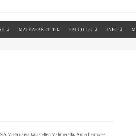
SH
MATKAPAKETIT
PALLOILU
INFO
M
 Vietä päivä kalastellen Välimerellä. Anna hermojesi