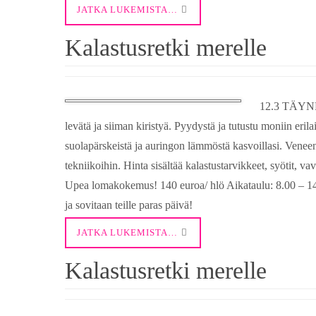
JATKA LUKEMISTA…
Kalastusretki merelle
12.3 TÄYNNÄ
levätä ja siiman kiristyä. Pyydystä ja tutustu moniin erila
suolapärskeistä ja auringon lämmöstä kasvoillasi. Veneen
tekniikoihin. Hinta sisältää kalastustarvikkeet, syötit, v
Upea lomakokemus! 140 euroa/ hlö Aikataulu: 8.00 – 14.0
ja sovitaan teille paras päivä!
JATKA LUKEMISTA…
Kalastusretki merelle