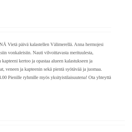
 Vietä päivä kalastellen Välimerellä. Anna hermojesi
isiin vonkaleisiin. Nauti vilvoittavasta merituulesta,
 kapteeni kertoo ja opastaa alueen kalastukseen ja
avat, veneen ja kapteenin sekä pientä syötävää ja juomaa.
0 Pienille ryhmille myös yksityistilaisuutena! Ota yhteyttä