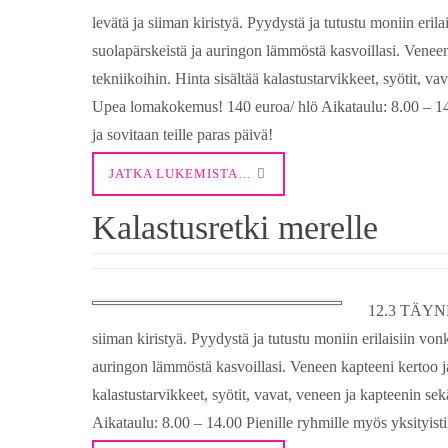
levätä ja siiman kiristyä. Pyydystä ja tutustu moniin erila
suolapärskeistä ja auringon lämmöstä kasvoillasi. Veneen
tekniikoihin. Hinta sisältää kalastustarvikkeet, syötit, v
Upea lomakokemus! 140 euroa/ hlö Aikataulu: 8.00 – 14.0
ja sovitaan teille paras päivä!
JATKA LUKEMISTA…
Kalastusretki merelle
12.3 TÄYNNÄ
siiman kiristyä. Pyydystä ja tutustu moniin erilaisiin vonk
auringon lämmöstä kasvoillasi. Veneen kapteeni kertoo ja
kalastustarvikkeet, syötit, vavat, veneen ja kapteenin 
Aikataulu: 8.00 – 14.00 Pienille ryhmille myös yksityistil