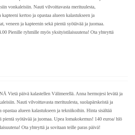
isiin vonkaleisiin. Nauti vilvoittavasta merituulesta,
 kapteeni kertoo ja opastaa alueen kalastukseen ja
avat, veneen ja kapteenin sekä pientä syötävää ja juomaa.
0 Pienille ryhmille myös yksityistilaisuutena! Ota yhteyttä
 Vietä päivä kalastellen Välimerellä. Anna hermojesi levätä ja
aleisiin. Nauti vilvoittavasta merituulesta, suolapärskeistä ja
 opastaa alueen kalastukseen ja tekniikoihin. Hinta sisältää
sekä pientä syötävää ja juomaa. Upea lomakokemus! 140 euroa/ hlö
aisuutena! Ota yhteyttä ja sovitaan teille paras päivä!