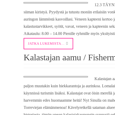
12.3 TÄYNNÄ
siiman kiristyä. Pyydystä ja tutustu moniin erilaisiin vonk
auringon lämmöstä kasvoillasi. Veneen kapteeni kertoo ja
kalastustarvikkeet, syötit, vavat, veneen ja kapteenin 
Aikataulu: 8.00 – 14.00 Pienille ryhmille myös yksityistil
JATKA LUKEMISTA…
Kalastajan aamu / Fisher
Kalastajan 
paljon muutakin kuin hiekkarantoja ja aurinkoa. Lomalai
käynnissä turismin lisäksi. Kalastajat ovat öisin merell
harvemmin edes huomaamme heitä! Nyt Sinulla on mahdol
Torreviejan elämänmenoa! Kävelyretkellä sataman alueel
historiasta, tämän upean kalastajakaupungin synnystä sekä