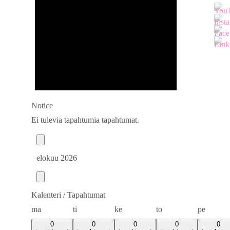
Notice
Ei tulevia tapahtumia tapahtumat.
elokuu 2026
Kalenteri / Tapahtumat
maanantai
tiistai
keskiviikko
torstai
perjanta
ma
ti
ke
to
pe
0
0
0
0
0