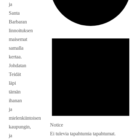
ja
Santa
Barbaran
linnoituksen
Tapahtumat
maisemat
samalla
kertaa.
Johdatan
Teidät
läpi
tämän
ihanan
ja
mielenkiintoisen
Notice
kaupungin,
Ei tulevia tapahtumia tapahtumat.
ja