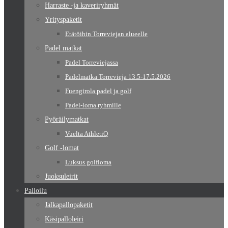
Harraste -ja kaveriryhmät
Yrityspaketit
Etätöihin Torreviejan alueelle
Padel matkat
Padel Torreviejassa
Padelmatka Torrevieja 13.5-17.5.2026
Fuengirola padel ja golf
Padel-loma ryhmille
Pyöräilymatkat
Vuelta AthletiQ
Golf -lomat
Luksus golfloma
Juoksuleirit
Palloilu
Jalkapallopaketit
Käsipalloleiri