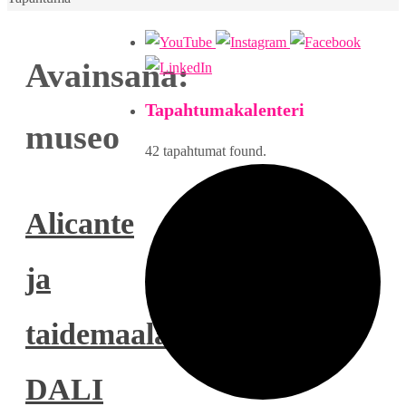
Avainsana:
Tapahtumakalenteri
museo
42 tapahtumat found.
Alicante
ja
taidemaalari
DALI