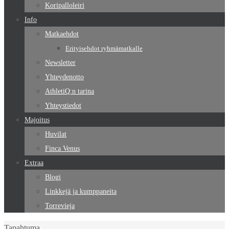
Koripalloleiri
Info
Matkaehdot
Erityisehdot ryhmämatkalle
Newsletter
Yhteydenotto
AthletiQ:n tarina
Yhteystiedot
Majoitus
Huvilat
Finca Venus
Extraa
Blogi
Linkkejä ja kumppaneita
Torrevieja
Home
Tapahtuma