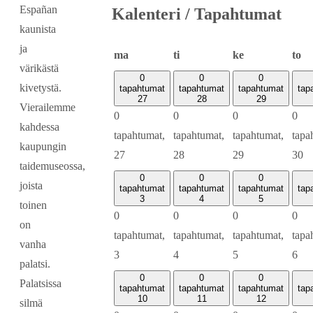
Españan
Kalenteri / Tapahtumat
kaunista
ja
maanantai
tiistai
keskiviikko
to
ma
ti
ke
to
värikästä
0
0
0
kivetystä.
tapahtumat
tapahtumat
tapahtumat
tap
27
28
29
Vierailemme
0
0
0
0
kahdessa
tapahtumat,
tapahtumat,
tapahtumat,
tapa
kaupungin
27
28
29
30
taidemuseossa,
0
0
0
joista
tapahtumat
tapahtumat
tapahtumat
tap
3
4
5
toinen
0
0
0
0
on
tapahtumat,
tapahtumat,
tapahtumat,
tapa
vanha
3
4
5
6
palatsi.
0
0
0
Palatsissa
tapahtumat
tapahtumat
tapahtumat
tap
10
11
12
silmä