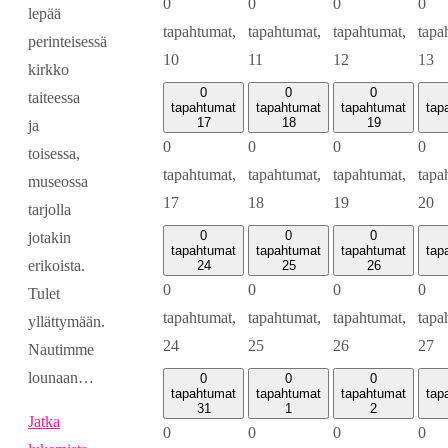
0
0
0
0
lepää
tapahtumat,
tapahtumat,
tapahtumat,
tapa
perinteisessä
10
11
12
13
kirkko
0
0
0
taiteessa
tapahtumat
tapahtumat
tapahtumat
tap
17
18
19
ja
0
0
0
0
toisessa,
tapahtumat,
tapahtumat,
tapahtumat,
tapa
museossa
17
18
19
20
tarjolla
0
0
0
jotakin
tapahtumat
tapahtumat
tapahtumat
tap
erikoista.
24
25
26
0
0
0
0
Tulet
tapahtumat,
tapahtumat,
tapahtumat,
tapa
yllättymään.
24
25
26
27
Nautimme
lounaan…
0
0
0
tapahtumat
tapahtumat
tapahtumat
tap
31
1
2
Jatka
0
0
0
0