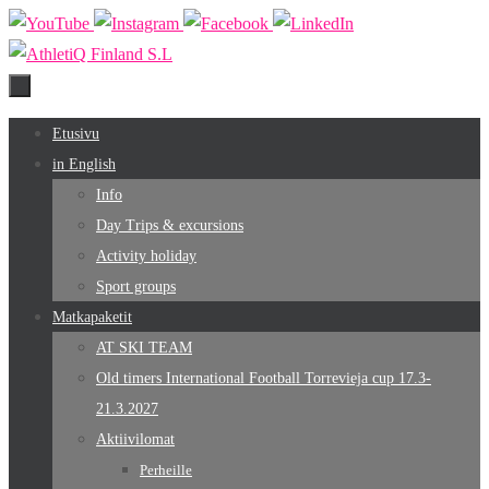
Skip
to
content
Skip
Etusivu
to
in English
content
Info
Day Trips & excursions
Activity holiday
Sport groups
Matkapaketit
AT SKI TEAM
Old timers International Football Torrevieja cup 17.3-
21.3.2027
Aktiivilomat
Perheille