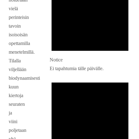
vielä
perinteisin
tavoin
isoisoisän
opettamilla
menetelmillä.
Notice
Tilalla
Ei tapahtumia tälle päivälle.
viljellään
biodynaamisesti
kuun
kiertoja
seuraten
ja
viini
poljetaan
yhä