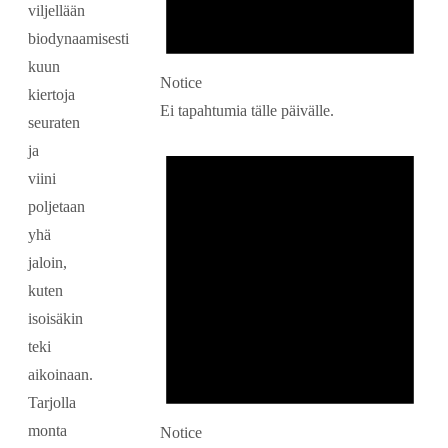
viljellään
biodynaamisesti
kuun
Notice
kiertoja
Ei tapahtumia tälle päivälle.
seuraten
ja
viini
poljetaan
yhä
jaloin,
kuten
isoisäkin
teki
aikoinaan.
Tarjolla
monta
Notice