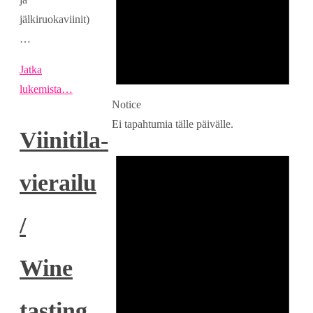
jälkiruokaviinit)
…
Jatka
lukemista…
Notice
Ei tapahtumia tälle päivälle.
Viinitila-
vierailu
/
Wine
tasting