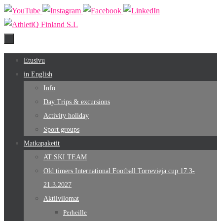
Skip
to
content
Skip
Etusivu
to
in English
content
Info
Day Trips & excursions
Activity holiday
Sport groups
Matkapaketit
AT SKI TEAM
Old timers International Football Torrevieja cup 17.3-
21.3.2027
Aktiivilomat
Perheille