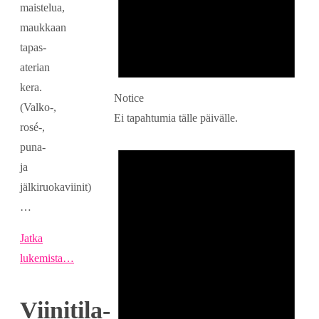
maistelua,
maukkaan
tapas-
aterian
kera.
Notice
(Valko-,
Ei tapahtumia tälle päivälle.
rosé-,
puna-
ja
jälkiruokaviinit)
…
Jatka
lukemista…
Viinitila-