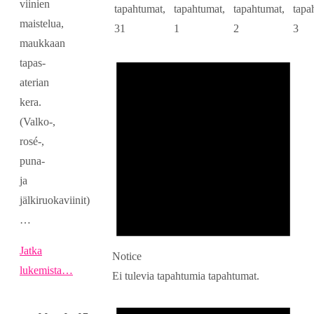
viinien
tapahtumat,
tapahtumat,
tapahtumat,
tapa
maistelua,
31
1
2
3
maukkaan
tapas-
aterian
kera.
(Valko-,
rosé-,
puna-
ja
jälkiruokaviinit)
…
Jatka
Notice
lukemista…
Ei tulevia tapahtumia tapahtumat.