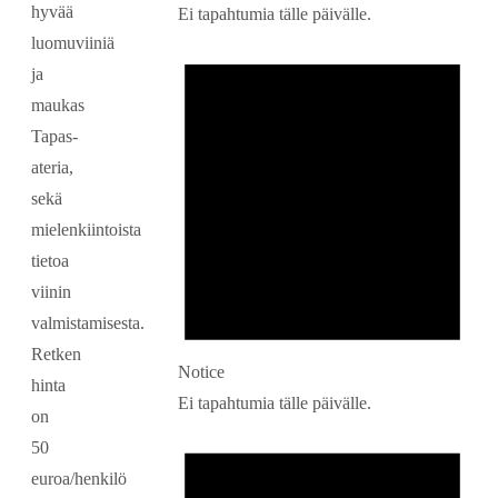
hyvää
Ei tapahtumia tälle päivälle.
luomuviiniä
ja
maukas
Tapas-
ateria,
sekä
mielenkiintoista
tietoa
viinin
valmistamisesta.
Retken
Notice
hinta
Ei tapahtumia tälle päivälle.
on
50
euroa/henkilö