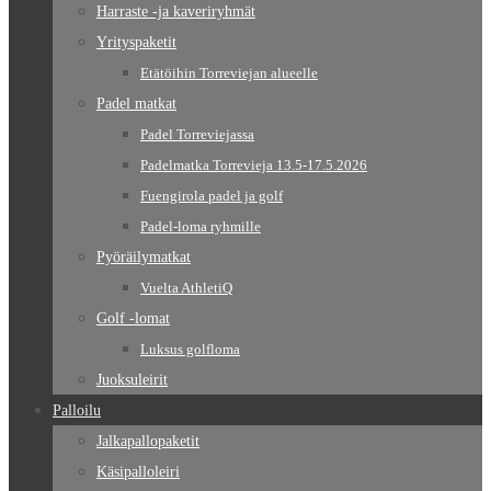
Harraste -ja kaveriryhmät
Yrityspaketit
Etätöihin Torreviejan alueelle
Padel matkat
Padel Torreviejassa
Padelmatka Torrevieja 13.5-17.5.2026
Fuengirola padel ja golf
Padel-loma ryhmille
Pyöräilymatkat
Vuelta AthletiQ
Golf -lomat
Luksus golfloma
Juoksuleirit
Palloilu
Jalkapallopaketit
Käsipalloleiri