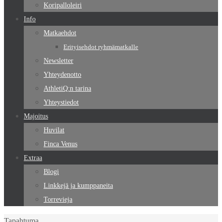
Koripalloleiri
Info
Matkaehdot
Erityisehdot ryhmämatkalle
Newsletter
Yhteydenotto
AthletiQ:n tarina
Yhteystiedot
Majoitus
Huvilat
Finca Venus
Extraa
Blogi
Linkkejä ja kumppaneita
Torrevieja
Home
Tapahtuma