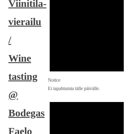
Viinitila-
vierailu
/
Wine
tasting
Notice
Ei tapahtumia tälle päivälle.
@
Bodegas
Faelo