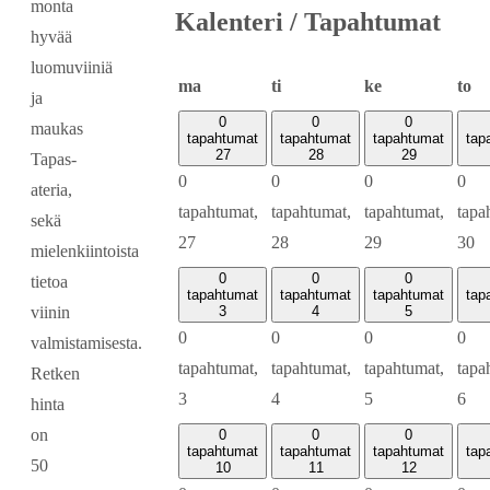
monta
Kalenteri / Tapahtumat
hyvää
luomuviiniä
maanantai
tiistai
keskiviikko
to
ma
ti
ke
to
ja
0
0
0
maukas
tapahtumat
tapahtumat
tapahtumat
tap
27
28
29
Tapas-
0
0
0
0
ateria,
tapahtumat,
tapahtumat,
tapahtumat,
tapa
sekä
27
28
29
30
mielenkiintoista
0
0
0
tietoa
tapahtumat
tapahtumat
tapahtumat
tap
viinin
3
4
5
0
0
0
0
valmistamisesta.
tapahtumat,
tapahtumat,
tapahtumat,
tapa
Retken
3
4
5
6
hinta
on
0
0
0
tapahtumat
tapahtumat
tapahtumat
tap
50
10
11
12