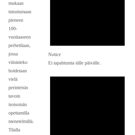
mukaan
tutustumaan
pieneen
100-
vuotiaaseen
perhetilaan,
jossa
Notice
viininteko
Ei tapahtumia tälle päivälle.
hoidetaan
vielä
perinteisin
tavoin
isoisoisän
opettamilla
menetelmillä.
Tilalla