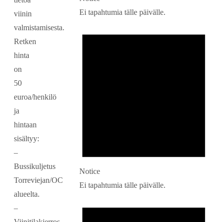
Ei tapahtumia tälle päivälle.
viinin
valmistamisesta.
Retken
hinta
on
50
euroa/henkilö
ja
hintaan
sisältyy:
–
Bussikuljetus
Notice
Torreviejan/OC
Ei tapahtumia tälle päivälle.
alueelta.
–
Viinitilakierros,