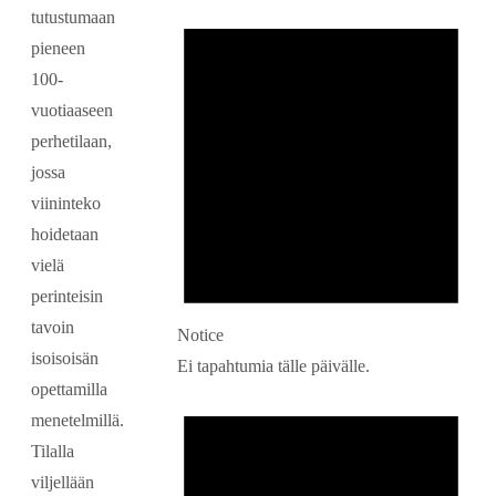
tutustumaan
pieneen
100-
vuotiaaseen
perhetilaan,
jossa
viininteko
hoidetaan
vielä
perinteisin
tavoin
Notice
isoisoisän
Ei tapahtumia tälle päivälle.
opettamilla
menetelmillä.
Tilalla
viljellään