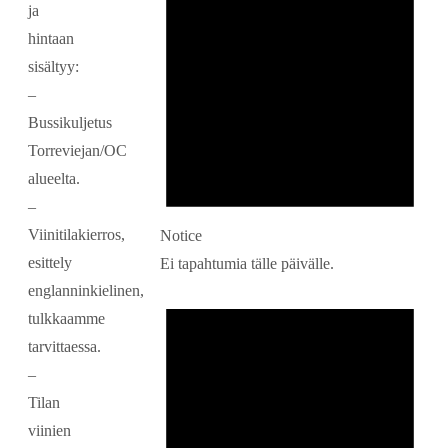
ja
hintaan
sisältyy:
–
Bussikuljetus
Torreviejan/OC
alueelta.
–
Viinitilakierros,
Notice
esittely
Ei tapahtumia tälle päivälle.
englanninkielinen,
tulkkaamme
tarvittaessa.
–
Tilan
viinien