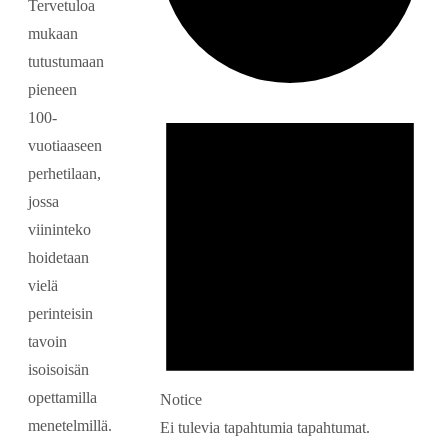
Tervetuloa
mukaan
tutustumaan
pieneen
Tapahtumat
100-
vuotiaaseen
perhetilaan,
jossa
viininteko
hoidetaan
vielä
perinteisin
tavoin
isoisoisän
opettamilla
Notice
menetelmillä.
Ei tulevia tapahtumia tapahtumat.