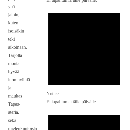
Ei tapahtumia tälle päivälle.
yhä
jaloin,
kuten
isoisäkin
teki
aikoinaan.
Tarjolla
monta
hyvää
luomuviiniä
ja
Notice
maukas
Ei tapahtumia tälle päivälle.
Tapas-
ateria,
sekä
mielenkiintoista