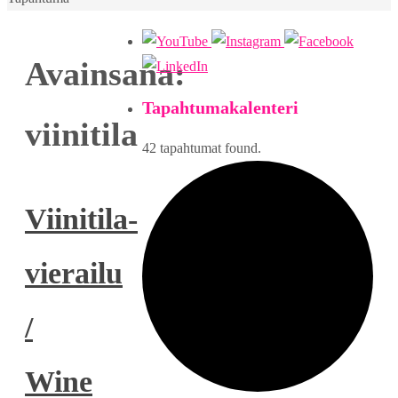
Avainsana:
Tapahtumakalenteri
viinitila
42 tapahtumat found.
Viinitila-
vierailu
/
Wine