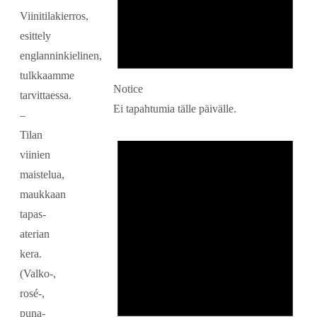
Viinitilakierros,
esittely
englanninkielinen,
tulkkaamme
Notice
tarvittaessa.
Ei tapahtumia tälle päivälle.
–
Tilan
viinien
maistelua,
maukkaan
tapas-
aterian
kera.
(Valko-,
rosé-,
puna-