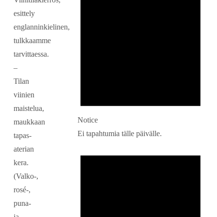
esittely
englanninkielinen,
tulkkaamme
tarvittaessa.
–
Tilan
viinien
maistelua,
Notice
maukkaan
Ei tapahtumia tälle päivälle.
tapas-
aterian
kera.
(Valko-,
rosé-,
puna-
ja