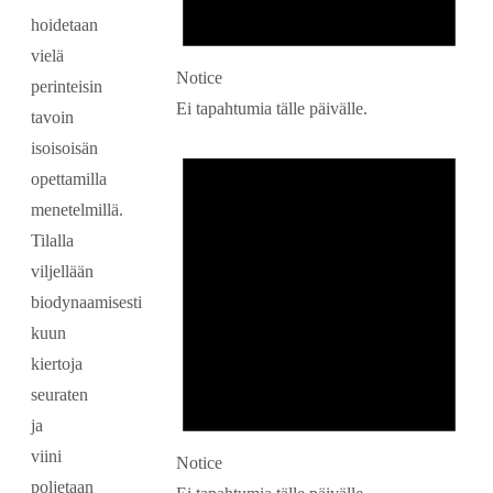
hoidetaan
vielä
Notice
perinteisin
Ei tapahtumia tälle päivälle.
tavoin
isoisoisän
opettamilla
menetelmillä.
Tilalla
viljellään
biodynaamisesti
kuun
kiertoja
seuraten
ja
viini
Notice
poljetaan