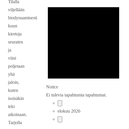
Tilalla
viljellään
biodynaamisesti
kuun
kiertoja
seuraten
ja
viini
poljetaan
yhä
jaloin,
Notice
kuten
Ei tulevia tapahtumia tapahtumat.
isoisäkin
teki
elokuu 2026
aikoinaan.
Tarjolla