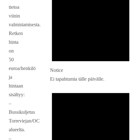
tietoa
viinin
valmistamisesta.
Retken
hinta
on
50
euroa/henkilö
Notice
ja
Ei tapahtumia tälle päivälle.
hintaan
sisältyy:
–
Bussikuljetus
Torreviejan/OC
alueelta.
–