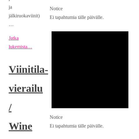
ja
Notice
jälkiruokaviinit)
Ei tapahtumia tälle päivälle.
…
Jatka
lukemista…
Viinitila-
vierailu
/
Notice
Wine
Ei tapahtumia tälle päivälle.