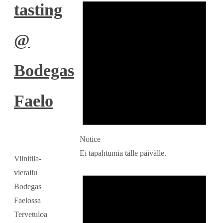
tasting
@
Bodegas
Faelo
Notice
Ei tapahtumia tälle päivälle.
Viinitila-
vierailu
Bodegas
Faelossa
Tervetuloa