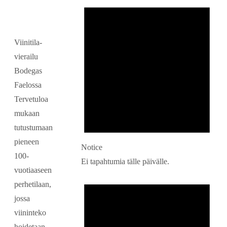
Viinitila-
vierailu
Bodegas
Faelossa
Tervetuloa
mukaan
tutustumaan
pieneen
Notice
100-
Ei tapahtumia tälle päivälle.
vuotiaaseen
perhetilaan,
jossa
viininteko
hoidetaan