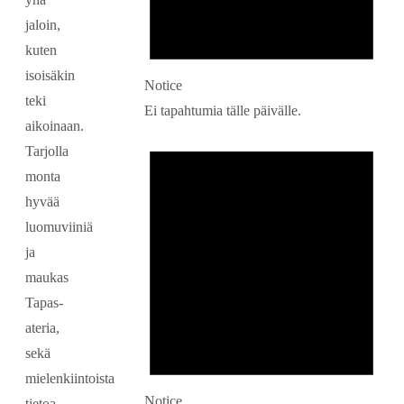
jaloin,
kuten
isoisäkin
Notice
teki
Ei tapahtumia tälle päivälle.
aikoinaan.
Tarjolla
monta
hyvää
luomuviiniä
ja
maukas
Tapas-
ateria,
sekä
mielenkiintoista
Notice
tietoa