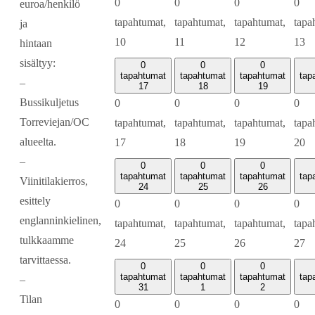
0
0
0
0
euroa/henkilö
tapahtumat,
tapahtumat,
tapahtumat,
tapa
ja
10
11
12
13
hintaan
sisältyy:
0
0
0
tapahtumat
tapahtumat
tapahtumat
tap
–
17
18
19
Bussikuljetus
0
0
0
0
Torreviejan/OC
tapahtumat,
tapahtumat,
tapahtumat,
tapa
alueelta.
17
18
19
20
–
0
0
0
tapahtumat
tapahtumat
tapahtumat
tap
Viinitilakierros,
24
25
26
esittely
0
0
0
0
englanninkielinen,
tapahtumat,
tapahtumat,
tapahtumat,
tapa
tulkkaamme
24
25
26
27
tarvittaessa.
0
0
0
tapahtumat
tapahtumat
tapahtumat
tap
–
31
1
2
Tilan
0
0
0
0