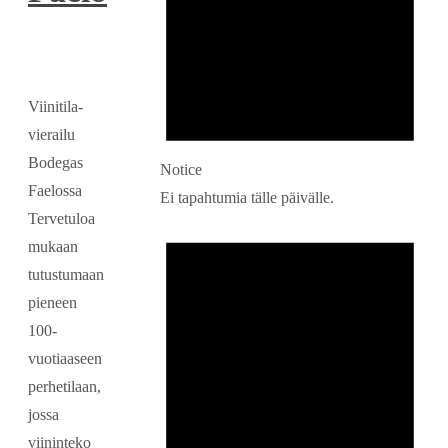
Viinitila-
vierailu
Bodegas
Notice
Faelossa
Ei tapahtumia tälle päivälle.
Tervetuloa
mukaan
tutustumaan
pieneen
100-
vuotiaaseen
perhetilaan,
jossa
viininteko