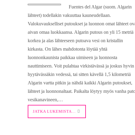
Fuentes del Algar (suom. Algarin
lähteet) todellakin vakuuttaa kauneudellaan.
Valokuvaukselliset putoukset ja luonnon omat lähteet ov
aivan omaa luokkaansa. Algarin putous on yli 15 metriä
korkea ja alas lähteeseen putoava vesi on kristallin
kirkasta. On lähes mahdotonta löytää yhtä
luonnonkaunista paikkaa uimiseen ja luonnosta
nauttimiseen. Voit pulahtaa virkistävässä ja joskus hyvin
hyytävässäkin vedessä, tai sitten kävellä 1,5 kilometriä
Algarin vartta pitkin ja nähdä kaikki Algarin putoukset,
lähteet ja luonnonaltaat. Paikalta löytyy myös vanha pat
vesikanavineen,…
JATKA LUKEMISTA…