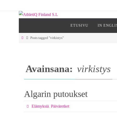
Skip
to
content
Skip
ETUSIVU
IN ENGLI
to
content
Home
Posts tagged "virkistys"
Avainsana:
virkistys
Algarin putoukset
Elämyksiä
,
Päiväretket