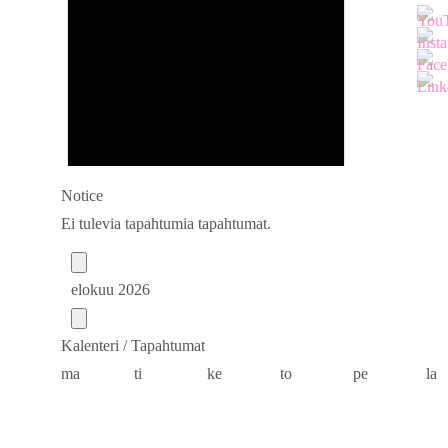
Notice
Ei tulevia tapahtumia tapahtumat.
elokuu 2026
Kalenteri / Tapahtumat
maanantai
tiistai
keskiviikko
torstai
perjantai
l
ma
ti
ke
to
pe
la