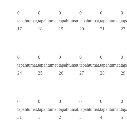
0
0
0
0
0
0
tapahtumat,
tapahtumat,
tapahtumat,
tapahtumat,
tapahtumat,
tap
17
18
19
20
21
22
0
0
0
0
0
0
tapahtumat,
tapahtumat,
tapahtumat,
tapahtumat,
tapahtumat,
tap
24
25
26
27
28
29
0
0
0
0
0
0
tapahtumat,
tapahtumat,
tapahtumat,
tapahtumat,
tapahtumat,
tap
31
1
2
3
4
5