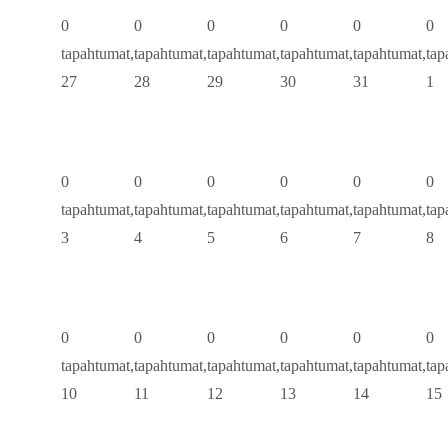
0
0
0
0
0
0
tapahtumat,
tapahtumat,
tapahtumat,
tapahtumat,
tapahtumat,
tap
27
28
29
30
31
1
0
0
0
0
0
0
tapahtumat,
tapahtumat,
tapahtumat,
tapahtumat,
tapahtumat,
tap
3
4
5
6
7
8
0
0
0
0
0
0
tapahtumat,
tapahtumat,
tapahtumat,
tapahtumat,
tapahtumat,
tap
10
11
12
13
14
15